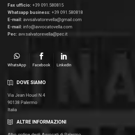
Fax ufficio:
+39 091.580815
Whatsapp business:
+39 091.580818
E-mail:
avvsalvatorevella@gmail.com
E-mail:
info@avvocatovella.com
Pec:
avv.salvatorevella@pec.it
WhatsApp
Facebook
LinkedIn
DOVE SIAMO
Via Jean Houel N.4
90138 Palermo
Italia
ALTRE INFORMAZIONI
Albo ordine degli Avvocati di Palermo