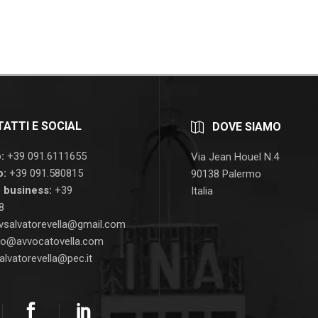
ATTI E SOCIAL
DOVE SIAMO
:
+39 091.6111655
Via Jean Houel N.4
o:
+39 091.580815
90138 Palermo
 business:
+39
Italia
8
vsalvatorevella@gmail.com
fo@avvocatovella.com
alvatorevella@pec.it