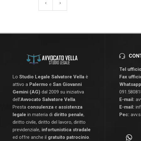
CONT
Tel ufficio
Fax uffici
Lo
Studio Legale Salvatore Vella
è
Whatsapp
attivo a
Palermo
e
San Giovanni
091.58081
Gemini (AG)
dal 2009 su iniziativa
E-mail:
av
dell’
Avvocato Salvatore Vella
.
E-mail:
in
Presta
consulenza
e
assistenza
Pec:
avv.s
legale
in materia di
diritto penale
,
diritto civile, diritto del lavoro, diritto
previdenziale,
infortunistica stradale
ed offre anche il
gratuito patrocinio
.